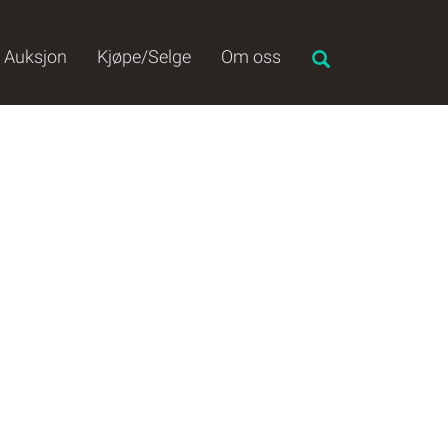
Auksjon
Kjøpe/Selge
Om oss