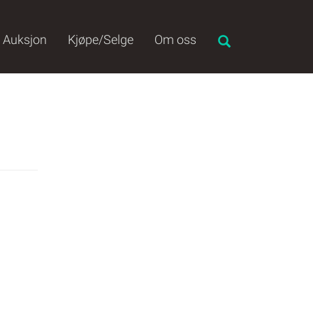
Auksjon
Kjøpe/Selge
Om oss