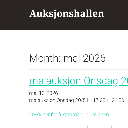
Skip
to
content
Month:
mai 2026
maiauksjon Onsdag 20/
mai 13, 2026
maiauksjon Onsdag 20/5 kl. 17:00 til 21:00
Trykk her for å komme til auksjonen